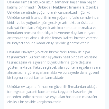
Üsküdar firması oldukça uzun zamandır başarısına başarı
katmış bir firmadır.
Üsküdar Nakliyat firmaları
. Özellikle
Üsküdar semtinde yoğun olarak çalışmaktadır. Çünkü
Üsküdar semti İstanbul ilinin en yoğun nüfuslu semtlerinden
biridir ve bu yoğunluk gün geçtikçe artmaktadır üsküdar
nakliyat firmaları . Yoğunluk arttıkça konutlar artmakta ve
konutların artması da nakliyat hizmetine duyulan ihtiyacı
artırmaktadır.Fakat Üsküdar firması kaliteli hizmet vererek
bu ihtiyacı sonuna kadar en iyi şekilde gidermektedir.
Üsküdar Nakliyat Şirketleri birçok farklı teknik ile eşya
taşımaktadır. Bu teknikler eşyaların nasıl bir daire içerisine
taşınacağına ve eşyaların büyüklüklerine göre değişim
göstermektedir. Fakat seçilecek olan yöntem eşyaların zarar
almamasına göre ayarlanmakta ve bu sayede daha güvenli
bir taşıma süreci tamamlanmaktadır
Üsküdar ev taşıma firması en güvenilir firmalardan olduğu
için eşyaları garanti kapsamında taşıyarak hasarlar için
önceden tedbir almakta ve eşya alan hasarların masrafını
eksiksiz bir şekilde karşılamaktadır