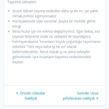
Taşınma sebepleri
Encok Bilinen taşıma nedenleri daha iyi bir ev, işe yakın
olmak,evinize sığmıyorsanız
Komşularınızla olan sorunlar ,başka bir muhide gitme
istegi
Biraz huzur için mi evimizi değiştiriyoruz. Eğer birkaç kez
taşınan biriyseniz sizde ne sebepler ile taşındığınızı
hatırlayacaksınız. İnsanların büyük çoğunluğu taşınmanın
sebebini “Yeni veya daha iyi bir ev” olarak
belirtmektedirler. İkincil olarak iş ve ailevi sebepler
gelmektedir. İşte insanların taşınma nedenlerinden
bazıları
Yazı
Önceki:
Önceki
Üsküdar
Sonraki:
Sonraki
Ucuz
dolaşımı
Nakliyat
yazı:
şehirlerarası nakliyat
yazı: