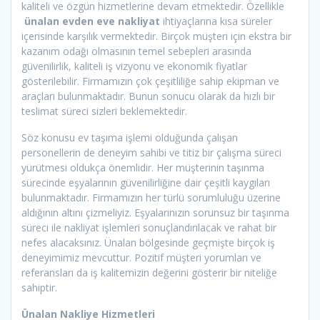
kaliteli ve özgün hizmetlerine devam etmektedir. Özellikle
ünalan evden eve nakliyat
ihtiyaçlarına kısa süreler
içerisinde karşılık vermektedir. Birçok müşteri için ekstra bir
kazanım odağı olmasının temel sebepleri arasında
güvenilirlik, kaliteli iş vizyonu ve ekonomik fiyatlar
gösterilebilir. Firmamızın çok çeşitliliğe sahip ekipman ve
araçları bulunmaktadır. Bunun sonucu olarak da hızlı bir
teslimat süreci sizleri beklemektedir.
Söz konusu ev taşıma işlemi olduğunda çalışan
personellerin de deneyim sahibi ve titiz bir çalışma süreci
yürütmesi oldukça önemlidir. Her müşterinin taşınma
sürecinde eşyalarının güvenilirliğine dair çeşitli kaygıları
bulunmaktadır. Firmamızın her türlü sorumluluğu üzerine
aldığının altını çizmeliyiz. Eşyalarınızın sorunsuz bir taşınma
süreci ile nakliyat işlemleri sonuçlandırılacak ve rahat bir
nefes alacaksınız. Ünalan bölgesinde geçmişte birçok iş
deneyimimiz mevcuttur. Pozitif müşteri yorumları ve
referansları da iş kalitemizin değerini gösterir bir niteliğe
sahiptir.
Ünalan Nakliye Hizmetleri