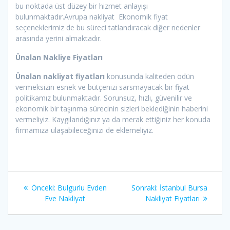
bu noktada üst düzey bir hizmet anlayışı
bulunmaktadır.Avrupa nakliyat Ekonomik fiyat
seçeneklerimiz de bu süreci tatlandıracak diğer nedenler
arasında yerini almaktadır.
Ünalan Nakliye Fiyatları
Ünalan nakliyat fiyatları
konusunda kaliteden ödün
vermeksizin esnek ve bütçenizi sarsmayacak bir fiyat
politikamız bulunmaktadır. Sorunsuz, hızlı, güvenilir ve
ekonomik bir taşınma sürecinin sizleri beklediğinin haberini
vermeliyiz. Kaygılandığınız ya da merak ettiğiniz her konuda
firmamıza ulaşabileceğinizi de eklemeliyiz.
Yazı
Önceki:
Önceki
Bulgurlu Evden
Sonraki:
Sonraki
İstanbul Bursa
dolaşımı
Eve Nakliyat
yazı:
Nakliyat Fiyatları
yazı: