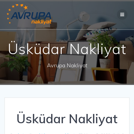
Skip
to
content
Üsküdar Nakliyat
Avrupa Nakliyat
Üsküdar Nakliyat