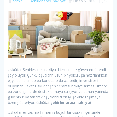
admin
şehirler arası nakliyat
Nisan 5, 2020
|
0
Üsküdar Şehirlerarası nakliyat hizmetinde güven en önemli
şey oluyor. Çünkü eşyaların uzun bir yolculuğa hazırlanırken
eşya sahipleri de bu konuda oldukça tedirgin ve stresli
oluyorlar. Fakat Üsküdar şehirlerarası nakliye firması sizlere
bu zorlu günlerde destek olmaya çalışıyor ve bunun yanında
güveninizi kazanarak eşyalarınızı en iyi şekilde taşımaya
özen gösteriyor. üsküdar
şehirler arası nakliyat
.
Üsküdar ev taşıma firmamız büyük bir disiplin içerisinde