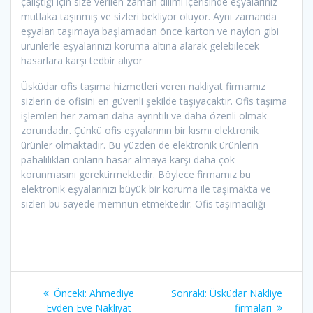
çalıştığı için size verilen zaman dilimi içerisinde eşyalarınız
mutlaka taşınmış ve sizleri bekliyor oluyor. Aynı zamanda
eşyaları taşımaya başlamadan önce karton ve naylon gibi
ürünlerle eşyalarınızı koruma altına alarak gelebilecek
hasarlara karşı tedbir alıyor
Üsküdar ofis taşıma hizmetleri veren nakliyat firmamız
sizlerin de ofisini en güvenli şekilde taşıyacaktır. Ofis taşıma
işlemleri her zaman daha ayrıntılı ve daha özenli olmak
zorundadır. Çünkü ofis eşyalarının bir kısmı elektronik
ürünler olmaktadır. Bu yüzden de elektronik ürünlerin
pahalılıkları onların hasar almaya karşı daha çok
korunmasını gerektirmektedir. Böylece firmamız bu
elektronik eşyalarınızı büyük bir koruma ile taşımakta ve
sizleri bu sayede memnun etmektedir. Ofis taşımacılığı
Yazı
Önceki:
Önceki
Ahmediye
Sonraki:
Sonraki
Üsküdar Nakliye
Evden Eve Nakliyat
yazı:
yazı:
firmaları