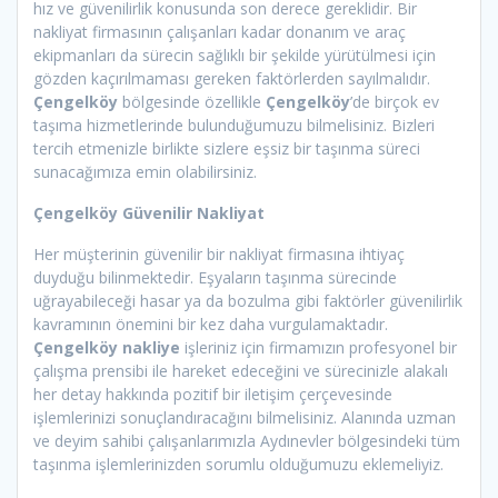
hız ve güvenilirlik konusunda son derece gereklidir. Bir
nakliyat firmasının çalışanları kadar donanım ve araç
ekipmanları da sürecin sağlıklı bir şekilde yürütülmesi için
gözden kaçırılmaması gereken faktörlerden sayılmalıdır.
Çengelköy
bölgesinde özellikle
Çengelköy
’de birçok ev
taşıma hizmetlerinde bulunduğumuzu bilmelisiniz. Bizleri
tercih etmenizle birlikte sizlere eşsiz bir taşınma süreci
sunacağımıza emin olabilirsiniz.
Çengelköy
Güvenilir Nakliyat
Her müşterinin güvenilir bir nakliyat firmasına ihtiyaç
duyduğu bilinmektedir. Eşyaların taşınma sürecinde
uğrayabileceği hasar ya da bozulma gibi faktörler güvenilirlik
kavramının önemini bir kez daha vurgulamaktadır.
Çengelköy
nakliye
işleriniz için firmamızın profesyonel bir
çalışma prensibi ile hareket edeceğini ve sürecinizle alakalı
her detay hakkında pozitif bir iletişim çerçevesinde
işlemlerinizi sonuçlandıracağını bilmelisiniz. Alanında uzman
ve deyim sahibi çalışanlarımızla Aydınevler bölgesindeki tüm
taşınma işlemlerinizden sorumlu olduğumuzu eklemeliyiz.