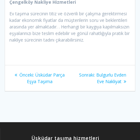
Çengelköy
Nakliye Hizmetleri
Ev taşıma sürecinin titiz ve özverili bir çalışma gerektirmesi
kadar ekonomik fiyatlar da müşterilerin soru ve beklentileri
arasında yer almaktadır.
. Herhangi bir kaygıya kapılmaksızın
eşyalarınızı bize teslim edebilir ve gönül rahatlığıyla pratik bir
nakliye sürecinin tadını çıkarabilirsiniz.
Yazı
Önceki:
Önceki
Üsküdar Parça
Sonraki:
Sonraki
Bulgurlu Evden
dolaşımı
Eşya Taşıma
yazı:
yazı:
Eve Nakliyat
Üsküdar taşıma hizmetleri