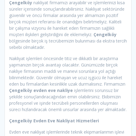
Çengelköy
nakliyat firmamızı arayabilir ve işlemlerinizi kısa
süreler içerisinde sonuçlandırabilirsiniz. Nakliyat sektöründe
güvenilir ve öncü firmalar arasında yer almamızın pozitif
birçok müşteri referansı ile onandığını belirtmeliyiz. Kaliteli
bir çalışma vizyonu ile hareket eden firmamızın sağlıklı
müşteri ilişkileri geliştirdiğini de eklemeliyiz.
Çengelköy
bölgesinde birçok iş tecrübemizin bulunması da ekstra tercih
sebebi olmaktadır.
Nakliyat işlemleri öncesinde titiz ve dikkatli bir araştırma
yapmanızın birçok avantajı olacaktır. Günümüzde birçok
nakliye firmasının maddi ve manevi sorunlara yol açtığı
bilinmektedir. Güvenilir olmayan ve ucuz işgücü ile hareket
eden bu firmalardan kesinlikle uzak durmalısınız. Firmamızın
Çengelköy
evden eve nakliye
işlemlerini sorunsuz bir
şekilde sonuçlandıracağından emin olabilirsiniz. Ekibimizin
profesyonel ve işinde tecrübeli personellerden oluşması
süreci hızlandıracak önemli unsurlar arasında yer almaktadır.
Çengelköy
Evden Eve Nakliyat Hizmetleri
Evden eve nakliyat işlemlerinde teknik ekipmanlarımın işlevi