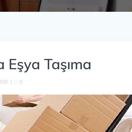
a Eşya Taşıma
2020
|
0