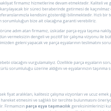
liyat firmamız hizmetlerine devam etmektedir. Kaliteli ve güv
karşılayacak bir süreci beraberinde getirmesi de kaçınılmaz 
feranslarımızla kendisini gösterdiği bilinmektedir. Hızlı bir 
üm sorumluluğun bize ait olacağına garanti verebiliriz.
ktörüne adım atan firmamız, üsküdar parça eşya taşıma nakli
dün vermeksizin dengeli ve pozitif bir çalışma vizyonu ile büt
limizden geleni yapacak ve parça eşyalarının teslimatını soru
sebebi olacağını vurgulamalıyız. Özellikle parça eşyaların so
ürlü sorumluluğu üzerine aldığını ve eşyalarınızın taşınma 
 fiyat aralıkları, kalitesiz çalışma vizyonları ve ucuz emek g
 hareket etmesini ve sağlıklı bir tercihte bulunmasını öneriy
dir. Firmamızın
parça eşya taşımacılık
gereksinimlerinizi ku