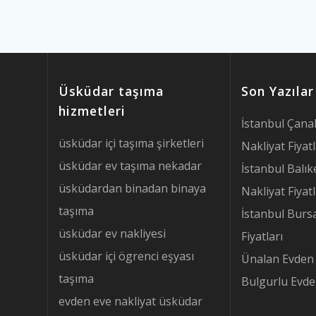
Üsküdar taşıma
Son Yazılar
hizmetleri
İstanbul Çana
üsküdar içi taşıma şirketleri
Nakliyat Fiyatl
üsküdar ev taşıma nekadar
İstanbul Balık
üsküdardan binadan binaya
Nakliyat Fiyatl
taşıma
İstanbul Burs
üsküdar ev nakliyesi
Fiyatları
üsküdar içi ögrenci eşyası
Ünalan Evden 
taşıma
Bulgurlu Evde
evden eve nakliyat üsküdar