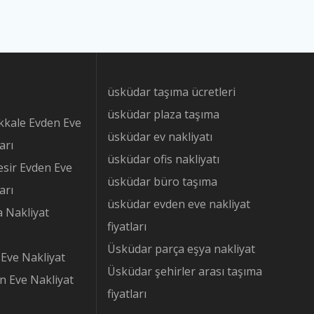
üsküdar taşıma ücretleri
üsküdar plaza taşıma
kkale Evden Eve
üsküdar ev nakliyatı
arı
üsküdar ofis nakliyatı
esir Evden Eve
üsküdar büro taşıma
arı
üsküdar evden eve nakliyat
a Nakliyat
fiyatları
Üsküdar parça eşya nakliyat
Eve Nakliyat
Üsküdar şehirler arası taşıma
n Eve Nakliyat
fiyatları