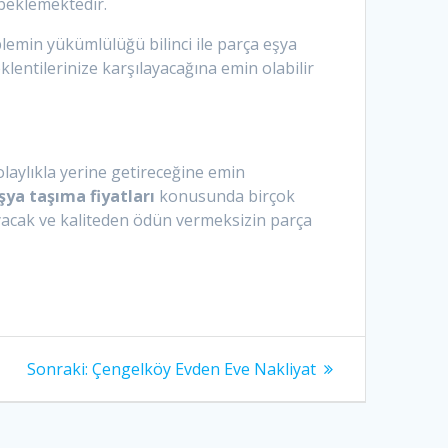
i beklemektedir.
blemin yükümlülüğü bilinci ile parça eşya
entilerinize karşılayacağına emin olabilir
olaylıkla yerine getireceğine emin
şya taşıma fiyatları
konusunda birçok
ayacak ve kaliteden ödün vermeksizin parça
Sonraki:
Sonraki
Çengelköy Evden Eve Nakliyat
yazı: