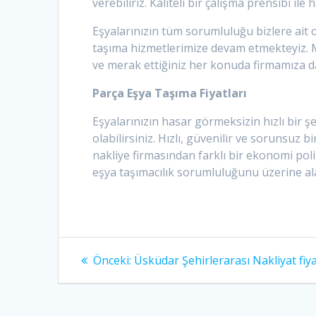
verebiliriz. Kaliteli bir çalışma prensibi il
Eşyalarınızın tüm sorumluluğu bizlere ait 
taşıma hizmetlerimize devam etmekteyiz. M
ve merak ettiğiniz her konuda firmamıza dan
Parça Eşya Taşıma Fiyatları
Eşyalarınızın hasar görmeksizin hızlı bir ş
olabilirsiniz. Hızlı, güvenilir ve sorunsuz 
nakliye firmasından farklı bir ekonomi po
eşya taşımacılık sorumluluğunu üzerine a
Yazı
Önceki:
Önceki
Üsküdar Şehirlerarası Nakliyat fiya
yazı:
dolaşımı