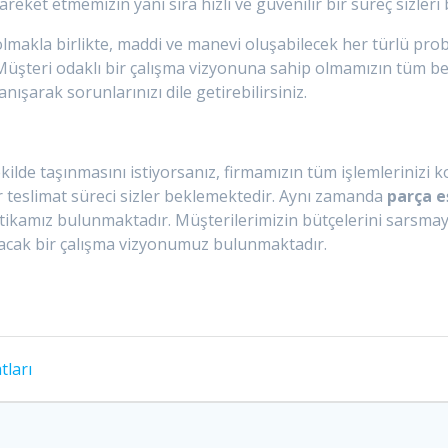
e hareket etmemizin yanı sıra hızlı ve güvenilir bir süreç sizler
olmakla birlikte, maddi ve manevi oluşabilecek her türlü pro
üşteri odaklı bir çalışma vizyonuna sahip olmamızın tüm bekl
ışarak sorunlarınızı dile getirebilirsiniz.
ekilde taşınmasını istiyorsanız, firmamızın tüm işlemlerinizi k
bir teslimat süreci sizler beklemektedir. Aynı zamanda
parça e
litikamız bulunmaktadır. Müşterilerimizin bütçelerini sarsm
lacak bir çalışma vizyonumuz bulunmaktadır.
tları