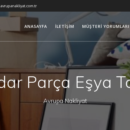
avrupanakliyat.com.tr
ANASAYFA
İLETIŞIM
MÜŞTERI YORUMLARI
dar Parça Eşya T
Avrupa Nakliyat